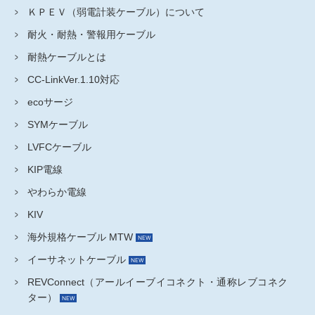
ＫＰＥＶ（弱電計装ケーブル）について
耐火・耐熱・警報用ケーブル
耐熱ケーブルとは
CC-LinkVer.1.10対応
ecoサージ
SYMケーブル
LVFCケーブル
KIP電線
やわらか電線
KIV
海外規格ケーブル MTW
イーサネットケーブル
REVConnect（アールイーブイコネクト・通称レブコネク
ター）