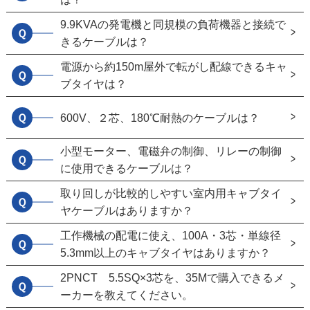
9.9KVAの発電機と同規模の負荷機器と接続で
Ｑ
きるケーブルは？
電源から約150m屋外で転がし配線できるキャ
Ｑ
ブタイヤは？
Ｑ
600V、２芯、180℃耐熱のケーブルは？
小型モーター、電磁弁の制御、リレーの制御
Ｑ
に使用できるケーブルは？
取り回しが比較的しやすい室内用キャブタイ
Ｑ
ヤケーブルはありますか？
工作機械の配電に使え、100A・3芯・単線径
Ｑ
5.3mm以上のキャブタイヤはありますか？
2PNCT 5.5SQ×3芯を、35Mで購入できるメ
Ｑ
ーカーを教えてください。