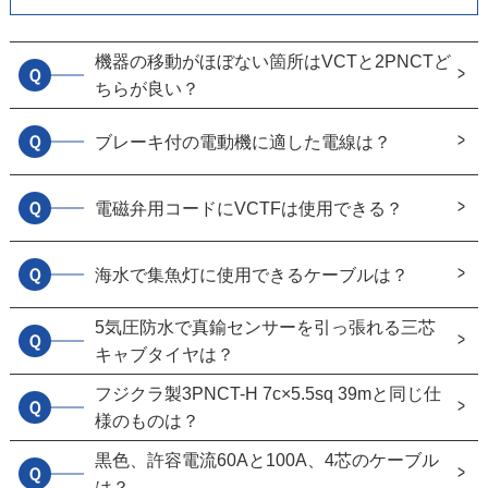
機器の移動がほぼない箇所はVCTと2PNCTど
Ｑ
ちらが良い？
Ｑ
ブレーキ付の電動機に適した電線は？
Ｑ
電磁弁用コードにVCTFは使用できる？
Ｑ
海水で集魚灯に使用できるケーブルは？
5気圧防水で真鍮センサーを引っ張れる三芯
Ｑ
キャブタイヤは？
フジクラ製3PNCT-H 7c×5.5sq 39mと同じ仕
Ｑ
様のものは？
黒色、許容電流60Aと100A、4芯のケーブル
Ｑ
は？