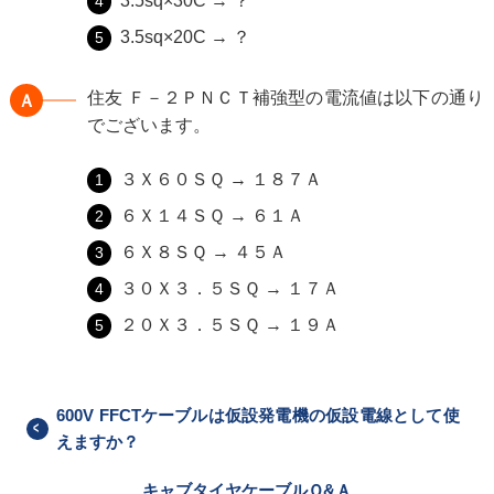
3.5sq×30C → ？
3.5sq×20C → ？
住友 Ｆ－２ＰＮＣＴ補強型の電流値は以下の通り
Ａ
でございます。
３Ｘ６０ＳＱ → １８７Ａ
６Ｘ１４ＳＱ → ６１Ａ
６Ｘ８ＳＱ → ４５Ａ
３０Ｘ３．５ＳＱ → １７Ａ
２０Ｘ３．５ＳＱ → １９Ａ
600V FFCTケーブルは仮設発電機の仮設電線として使
えますか？
キャブタイヤケーブルＱ&Ａ