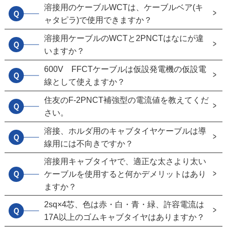
溶接用のケーブルWCTは、ケーブルベア(キ
Ｑ
ャタピラ)で使用できますか？
溶接用ケーブルのWCTと2PNCTはなにが違
Ｑ
いますか？
600V FFCTケーブルは仮設発電機の仮設電
Ｑ
線として使えますか？
住友のF-2PNCT補強型の電流値を教えてくだ
Ｑ
さい。
溶接、ホルダ用のキャブタイヤケーブルは導
Ｑ
線用には不向きですか？
溶接用キャブタイヤで、適正な太さより太い
Ｑ
ケーブルを使用すると何かデメリットはあり
ますか？
2sq×4芯、色は赤・白・青・緑、許容電流は
Ｑ
17A以上のゴムキャブタイヤはありますか？