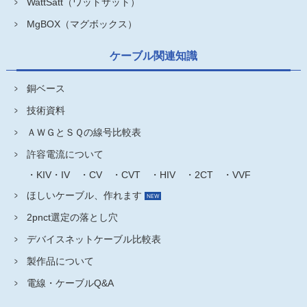
WattSatt（ワットサット）
MgBOX（マグボックス）
ケーブル関連知識
銅ベース
技術資料
ＡＷＧとＳＱの線号比較表
許容電流について
・KIV・IV
・CV
・CVT
・HIV
・2CT
・VVF
ほしいケーブル、作れます
2pnct選定の落とし穴
デバイスネットケーブル比較表
製作品について
電線・ケーブルQ&A