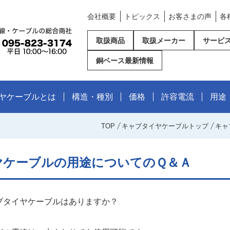
会社概要
トピックス
お客さまの声
各
取扱商品
取扱メーカー
サービ
銅ベース最新情報
ヤケーブルとは
構造・種別
価格
許容電流
用途
TOP
キャブタイヤケーブルトップ
キャ
ヤケーブルの用途についてのＱ＆Ａ
ブタイヤケーブルはありますか？