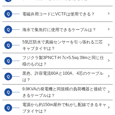
Ｑ
電磁弁用コードにVCTFは使用できる？
Ｑ
海水で集魚灯に使用できるケーブルは？
5気圧防水で真鍮センサーを引っ張れる三芯
Ｑ
キャブタイヤは？
フジクラ製3PNCT-H 7c×5.5sq 39mと同じ仕
Ｑ
様のものは？
黒色、許容電流60Aと100A、4芯のケーブル
Ｑ
は？
9.9KVAの発電機と同規模の負荷機器と接続で
Ｑ
きるケーブルは？
電源から約150m屋外で転がし配線できるキャ
Ｑ
ブタイヤは？