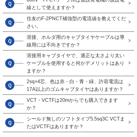
Ｑ
線として使えますか？
住友のF-2PNCT補強型の電流値を教えてくだ
Ｑ
さい。
溶接、ホルダ用のキャブタイヤケーブルは導
Ｑ
線用には不向きですか？
溶接用キャブタイヤで、適正な太さより太い
Ｑ
ケーブルを使用すると何かデメリットはあり
ますか？
2sq×4芯、色は赤・白・青・緑、許容電流は
Ｑ
17A以上のゴムキャブタイヤはありますか？
VCT・VCTFは20mからでも購入できます
Ｑ
か？
シールド無しのソフトタイプ5.5sq3C VCTま
Ｑ
たはVCTFはありますか？