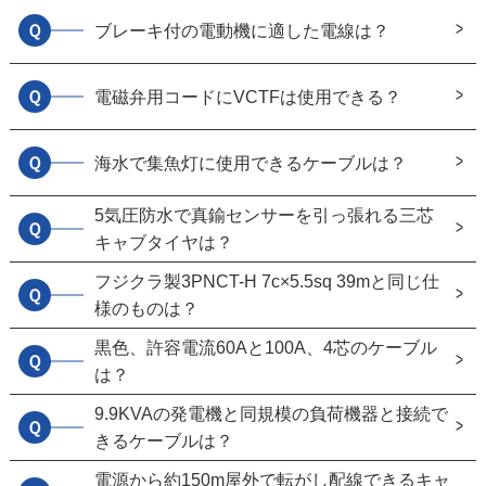
Ｑ
ブレーキ付の電動機に適した電線は？
Ｑ
電磁弁用コードにVCTFは使用できる？
Ｑ
海水で集魚灯に使用できるケーブルは？
5気圧防水で真鍮センサーを引っ張れる三芯
Ｑ
キャブタイヤは？
フジクラ製3PNCT-H 7c×5.5sq 39mと同じ仕
Ｑ
様のものは？
黒色、許容電流60Aと100A、4芯のケーブル
Ｑ
は？
9.9KVAの発電機と同規模の負荷機器と接続で
Ｑ
きるケーブルは？
電源から約150m屋外で転がし配線できるキャ