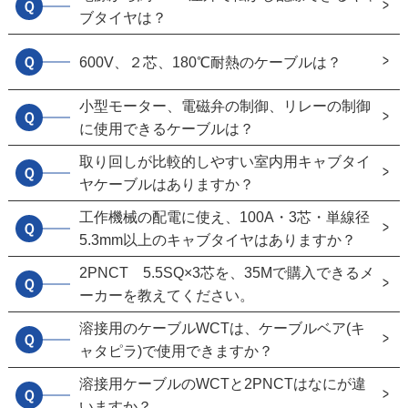
Ｑ
ブタイヤは？
Ｑ
600V、２芯、180℃耐熱のケーブルは？
小型モーター、電磁弁の制御、リレーの制御
Ｑ
に使用できるケーブルは？
取り回しが比較的しやすい室内用キャブタイ
Ｑ
ヤケーブルはありますか？
工作機械の配電に使え、100A・3芯・単線径
Ｑ
5.3mm以上のキャブタイヤはありますか？
2PNCT 5.5SQ×3芯を、35Mで購入できるメ
Ｑ
ーカーを教えてください。
溶接用のケーブルWCTは、ケーブルベア(キ
Ｑ
ャタピラ)で使用できますか？
溶接用ケーブルのWCTと2PNCTはなにが違
Ｑ
いますか？