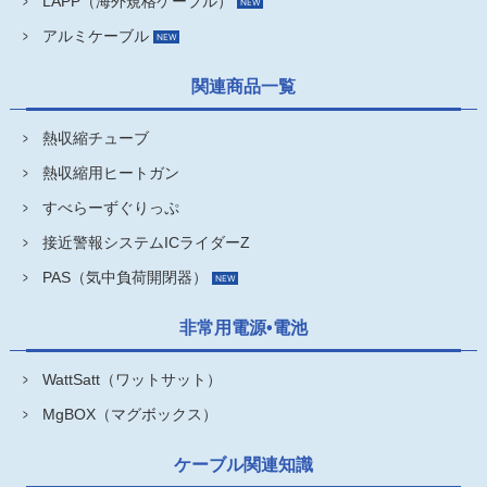
LAPP（海外規格ケーブル）
アルミケーブル
関連商品一覧
熱収縮チューブ
熱収縮用ヒートガン
すべらーずぐりっぷ
接近警報システムICライダーZ
PAS（気中負荷開閉器）
非常用電源•電池
WattSatt（ワットサット）
MgBOX（マグボックス）
ケーブル関連知識