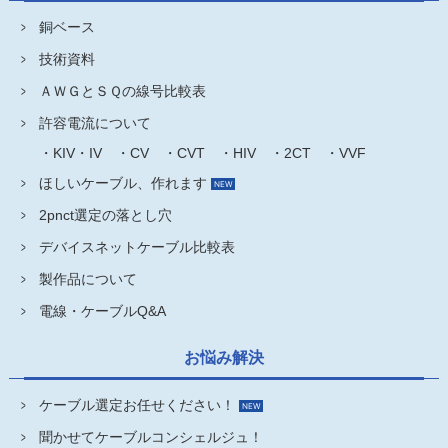
銅ベース
技術資料
ＡＷＧとＳＱの線号比較表
許容電流について
・KIV・IV
・CV
・CVT
・HIV
・2CT
・VVF
ほしいケーブル、作れます
2pnct選定の落とし穴
デバイスネットケーブル比較表
製作品について
電線・ケーブルQ&A
お悩み解決
ケーブル選定お任せください！
聞かせてケーブルコンシェルジュ！