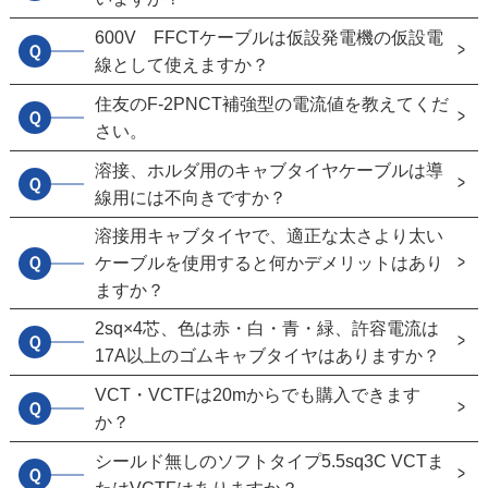
600V FFCTケーブルは仮設発電機の仮設電
Ｑ
線として使えますか？
住友のF-2PNCT補強型の電流値を教えてくだ
Ｑ
さい。
溶接、ホルダ用のキャブタイヤケーブルは導
Ｑ
線用には不向きですか？
溶接用キャブタイヤで、適正な太さより太い
Ｑ
ケーブルを使用すると何かデメリットはあり
ますか？
2sq×4芯、色は赤・白・青・緑、許容電流は
Ｑ
17A以上のゴムキャブタイヤはありますか？
VCT・VCTFは20mからでも購入できます
Ｑ
か？
シールド無しのソフトタイプ5.5sq3C VCTま
Ｑ