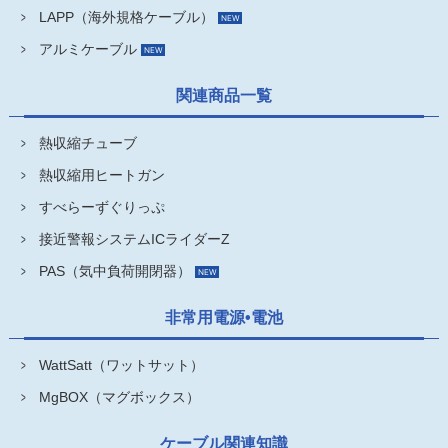
LAPP（海外規格ケーブル）
アルミケーブル
関連商品一覧
熱収縮チューブ
熱収縮用ヒートガン
すべらーずぐりっぷ
接近警報システムICライダーZ
PAS（気中負荷開閉器）
非常用電源•電池
WattSatt（ワットサット）
MgBOX（マグボックス）
ケーブル関連知識