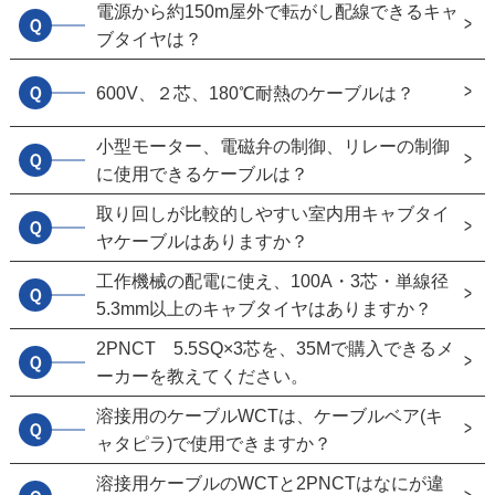
電源から約150m屋外で転がし配線できるキャ
Ｑ
ブタイヤは？
Ｑ
600V、２芯、180℃耐熱のケーブルは？
小型モーター、電磁弁の制御、リレーの制御
Ｑ
に使用できるケーブルは？
取り回しが比較的しやすい室内用キャブタイ
Ｑ
ヤケーブルはありますか？
工作機械の配電に使え、100A・3芯・単線径
Ｑ
5.3mm以上のキャブタイヤはありますか？
2PNCT 5.5SQ×3芯を、35Mで購入できるメ
Ｑ
ーカーを教えてください。
溶接用のケーブルWCTは、ケーブルベア(キ
Ｑ
ャタピラ)で使用できますか？
溶接用ケーブルのWCTと2PNCTはなにが違