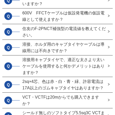
Ｑ
いますか？
600V FFCTケーブルは仮設発電機の仮設電
Ｑ
線として使えますか？
住友のF-2PNCT補強型の電流値を教えてくだ
Ｑ
さい。
溶接、ホルダ用のキャブタイヤケーブルは導
Ｑ
線用には不向きですか？
溶接用キャブタイヤで、適正な太さより太い
Ｑ
ケーブルを使用すると何かデメリットはあり
ますか？
2sq×4芯、色は赤・白・青・緑、許容電流は
Ｑ
17A以上のゴムキャブタイヤはありますか？
VCT・VCTFは20mからでも購入できます
Ｑ
か？
シールド無しのソフトタイプ5.5sq3C VCTま