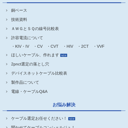
銅ベース
技術資料
ＡＷＧとＳＱの線号比較表
許容電流について
・KIV・IV
・CV
・CVT
・HIV
・2CT
・VVF
ほしいケーブル、作れます
2pnct選定の落とし穴
デバイスネットケーブル比較表
製作品について
電線・ケーブルQ&A
お悩み解決
ケーブル選定お任せください！
聞かせてケーブルコンシェルジュ！