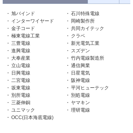
旭バインド
石川特殊電線
インターワイヤード
岡崎製作所
金子コード
共同カイテック
極東電線工業
クラベ
三豊電線
新光電気工業
進興電線
スズデン
大奉産業
竹内電線製造所
立山電線
通信興業
日興電線
日星電気
二宮電線
阪神電線
坂東電線
平河ヒューテック
別所電線
別処電線
三菱伸銅
ヤマキン
ユニマック
理研電線
OCC(日本海底電線)