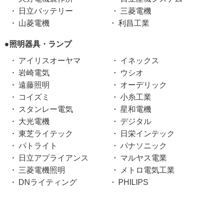
日立バッテリー
三菱電機
山菱電機
利昌工業
●照明器具・ランプ
アイリスオーヤマ
イネックス
岩崎電気
ウシオ
遠藤照明
オーデリック
コイズミ
小糸工業
スタンレー電気
星和電機
大光電機
デジタル
東芝ライテック
日栄インテック
パトライト
パナソニック
日立アプライアンス
マルヤス電業
三菱電機照明
メトロ電気工業
DNライティング
PHILIPS