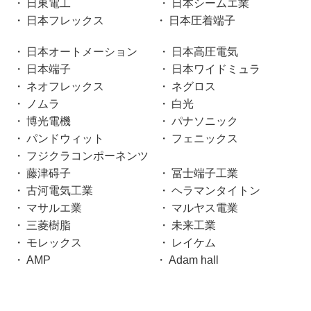
日東電工
日本シームエ業
日本フレックス
日本圧着端子
日本オートメーション
日本高圧電気
日本端子
日本ワイドミュラ
ネオフレックス
ネグロス
ノムラ
白光
博光電機
パナソニック
パンドウィット
フェニックス
フジクラコンポーネンツ
藤津碍子
冨士端子工業
古河電気工業
ヘラマンタイトン
マサルエ業
マルヤス電業
三菱樹脂
未来工業
モレックス
レイケム
AMP
Adam hall