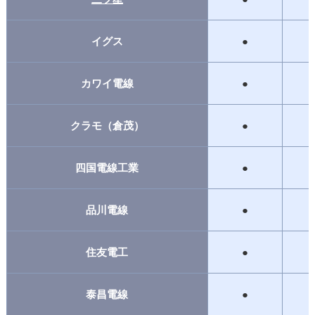
イグス
●
カワイ電線
●
クラモ（倉茂）
●
四国電線工業
●
品川電線
●
住友電工
●
泰昌電線
●