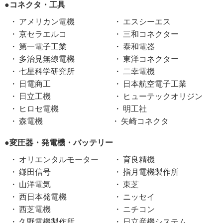
●コネクタ・工具
アメリカン電機
エスシーエス
京セラエルコ
三和コネクター
第一電子工業
泰和電器
多治見無線電機
東洋コネクター
七星科学研究所
二幸電機
日電商工
日本航空電子工業
日立工機
ヒューテックオリジン
ヒロセ電機
明工社
森電機
矢崎コネクタ
●変圧器・発電機・バッテリー
オリエンタルモーター
育良精機
鎌田信号
指月電機製作所
山洋電気
東芝
西日本発電機
ニッセイ
西芝電機
ニチコン
久野電機製作所
日立産機システム