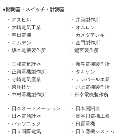
●開閉器・スイッチ・計測器
アズビル
井筒製作所
大崎電気工業
オムロン
春日電機
カメダデンキ
キムデン
金門製作所
坂本電機製作所
鷺宮製作所
三和電気計器
新晃電機製作所
正興電機製作所
タキゲン
寺崎電気産業
テンパールエ業
東洋技研
戸上電機製作所
中村電機製作所
日幸電機製作所
日本オートメーション
日本開閉器
日本電熱計器
長谷川電機工業
パナソニック
日置電機
日立国際電気
日立産機システム