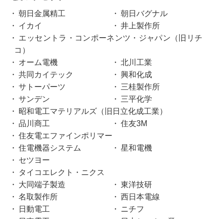
朝日金属精工
朝日バグナル
イカイ
井上製作所
エッセントラ・コンポーネンツ・ジャパン（旧リチ
コ）
オーム電機
北川工業
共同カイテック
興和化成
サトーパーツ
三桂製作所
サンデン
三平化学
昭和電工マテリアルズ（旧日立化成工業）
品川商工
住友3M
住友電エファインポリマー
住電機器システム
星和電機
セツヨー
タイコエレクト・ニクス
大同端子製造
東洋技研
名取製作所
西日本電線
日動電工
ニチフ