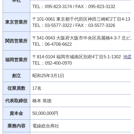
本社
TEL：095-823-3174 / FAX：095-823-3132
〒101-0061 東京都千代田区神田三崎町2丁目4-13
東京営業所
TEL：03-5577-3322 / FAX：03-5577-3326
〒541-0043 大阪府大阪市中央区高麗橋4-3-7 北ビ
関西営業所
TEL：06-4708-6622
〒814-0104 福岡市城南区別府4丁目5-1-1302
地図
福岡営業所
TEL：092-400-0970
創立
昭和25年3月1日
従業員数
17名
代表取締役
橋本 篤德
資本金
50,000,000円
業務内容
電線総合商社