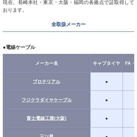
現在、長崎本社・東京・大阪・福岡の各拠点で証取得して
おります。
全取扱メーカー
●電線ケーブル
メーカー名
キャブタイヤ
FA
プロテリアル
●
フジクラダイヤケーブル
●
富士電線工業(大阪)
●
三ツ星
●