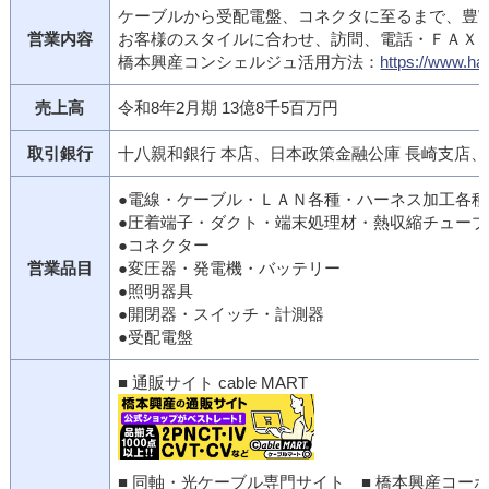
ケーブルから受配電盤、コネクタに至るまで、豊
営業内容
お客様のスタイルに合わせ、訪問、電話・ＦＡＸ
橋本興産コンシェルジュ活用方法：
https://www.ha
売上高
令和8年2月期 13億8千5百万円
取引銀行
十八親和銀行 本店、日本政策金融公庫 長崎支店、
●電線・ケーブル・ＬＡＮ各種・ハーネス加工各種
●圧着端子・ダクト・端末処理材・熱収縮チューブ
●コネクター
営業品目
●変圧器・発電機・バッテリー
●照明器具
●開閉器・スイッチ・計測器
●受配電盤
■ 通販サイト cable MART
■ 同軸・光ケーブル専門サイト
■ 橋本興産コー