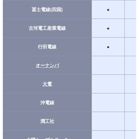
冨士電線(四国)
●
古河電工産業電線
●
行田電線
●
オーナンバ
大電
沖電線
潤工社