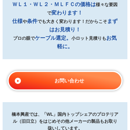
ＷＬ１・ＷＬ２・ＭＬＦＣの価格は
様々な要因
変わります！
で
仕様
条件
まず
や
でも大きく変わります！だからこそ
はお見積り！
ケーブル選定。
お気
プロの眼で
小ロット見積りも
軽に。
お問い合わせ
橋本興産では、「WL」国内トップシェアのプロテリア
ル（旧日立）をはじめ
その他メーカーの製品もお取り
扱いしています。