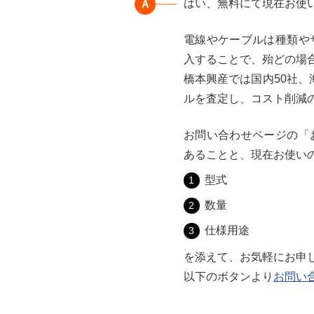
はい、無料にて現在お使
Ａ
電線やケーブルは種類や
入することで、殆どの場
橋本興産では国内50社
ルを査定し、コスト削減
お問い合わせページの「
あることと、現在お使い
型式
数量
仕様用途
を添えて、お気軽にお申
以下のボタンより
お問い