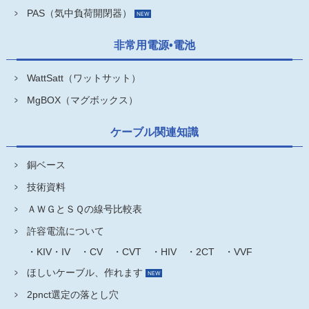
PAS（気中負荷開閉器）
非常用電源•電池
WattSatt（ワットサット）
MgBOX（マグボックス）
ケーブル関連知識
銅ベース
技術資料
ＡＷＧとＳＱの線号比較表
許容電流について
・KIV・IV
・CV
・CVT
・HIV
・2CT
・VVF
ほしいケーブル、作れます
2pnct選定の落とし穴