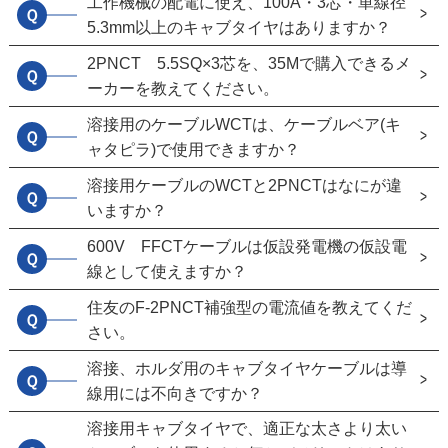
工作機械の配電に使え、100A・3芯・単線径
Ｑ
5.3mm以上のキャブタイヤはありますか？
2PNCT 5.5SQ×3芯を、35Mで購入できるメ
Ｑ
ーカーを教えてください。
溶接用のケーブルWCTは、ケーブルベア(キ
Ｑ
ャタピラ)で使用できますか？
溶接用ケーブルのWCTと2PNCTはなにが違
Ｑ
いますか？
600V FFCTケーブルは仮設発電機の仮設電
Ｑ
線として使えますか？
住友のF-2PNCT補強型の電流値を教えてくだ
Ｑ
さい。
溶接、ホルダ用のキャブタイヤケーブルは導
Ｑ
線用には不向きですか？
溶接用キャブタイヤで、適正な太さより太い