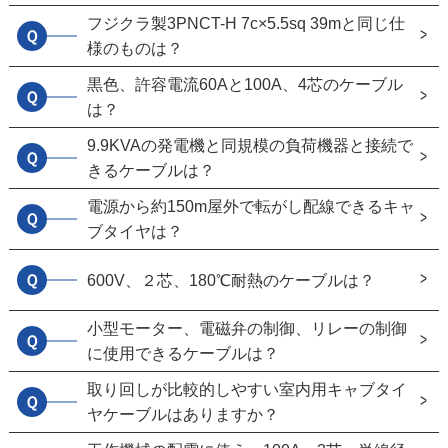
フジクラ製3PNCT-H 7c×5.5sq 39mと同じ仕
Ｑ
様のものは？
黒色、許容電流60Aと100A、4芯のケーブル
Ｑ
は？
9.9KVAの発電機と同規模の負荷機器と接続で
Ｑ
きるケーブルは？
電源から約150m屋外で転がし配線できるキャ
Ｑ
ブタイヤは？
Ｑ
600V、２芯、180℃耐熱のケーブルは？
小型モーター、電磁弁の制御、リレーの制御
Ｑ
に使用できるケーブルは？
取り回しが比較的しやすい室内用キャブタイ
Ｑ
ヤケーブルはありますか？