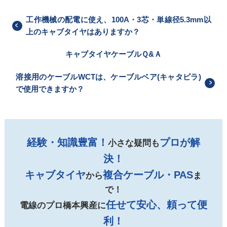
工作機械の配電に使え、100A・3芯・単線径5.3mm以
上のキャブタイヤはありますか？
キャブタイヤケーブルＱ&Ａ
溶接用のケーブルWCTは、ケーブルベア(キャタピラ)
で使用できますか？
経験・知識豊富！
プロが解
小さな疑問も
決！
キャブタイヤ
複合ケーブル・PAS
から
ま
で！
任せて安心、頼って便
電線のプロ橋本興産に
利！