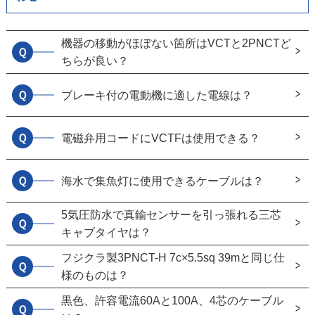
機器の移動がほぼない箇所はVCTと2PNCTど
Ｑ
ちらが良い？
Ｑ
ブレーキ付の電動機に適した電線は？
Ｑ
電磁弁用コードにVCTFは使用できる？
Ｑ
海水で集魚灯に使用できるケーブルは？
5気圧防水で真鍮センサーを引っ張れる三芯
Ｑ
キャブタイヤは？
フジクラ製3PNCT-H 7c×5.5sq 39mと同じ仕
Ｑ
様のものは？
黒色、許容電流60Aと100A、4芯のケーブル
Ｑ