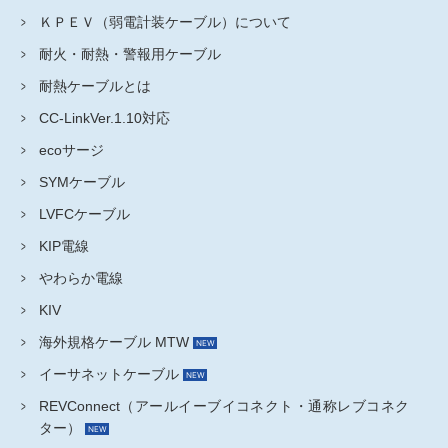
ＫＰＥＶ（弱電計装ケーブル）について
耐火・耐熱・警報用ケーブル
耐熱ケーブルとは
CC-LinkVer.1.10対応
ecoサージ
SYMケーブル
LVFCケーブル
KIP電線
やわらか電線
KIV
海外規格ケーブル MTW
イーサネットケーブル
REVConnect（アールイーブイコネクト・通称レブコネク
ター）