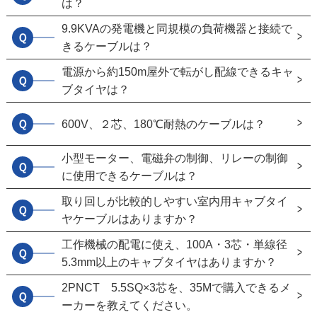
は？
9.9KVAの発電機と同規模の負荷機器と接続で
Ｑ
きるケーブルは？
電源から約150m屋外で転がし配線できるキャ
Ｑ
ブタイヤは？
Ｑ
600V、２芯、180℃耐熱のケーブルは？
小型モーター、電磁弁の制御、リレーの制御
Ｑ
に使用できるケーブルは？
取り回しが比較的しやすい室内用キャブタイ
Ｑ
ヤケーブルはありますか？
工作機械の配電に使え、100A・3芯・単線径
Ｑ
5.3mm以上のキャブタイヤはありますか？
2PNCT 5.5SQ×3芯を、35Mで購入できるメ
Ｑ
ーカーを教えてください。