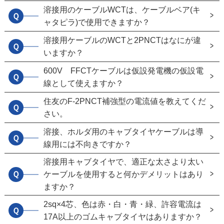
溶接用のケーブルWCTは、ケーブルベア(キ
Ｑ
ャタピラ)で使用できますか？
溶接用ケーブルのWCTと2PNCTはなにが違
Ｑ
いますか？
600V FFCTケーブルは仮設発電機の仮設電
Ｑ
線として使えますか？
住友のF-2PNCT補強型の電流値を教えてくだ
Ｑ
さい。
溶接、ホルダ用のキャブタイヤケーブルは導
Ｑ
線用には不向きですか？
溶接用キャブタイヤで、適正な太さより太い
Ｑ
ケーブルを使用すると何かデメリットはあり
ますか？
2sq×4芯、色は赤・白・青・緑、許容電流は
Ｑ
17A以上のゴムキャブタイヤはありますか？