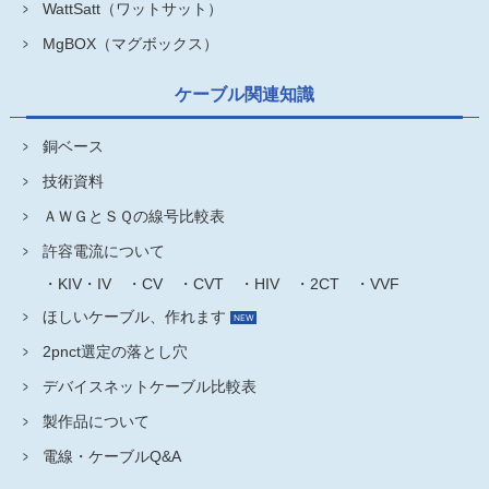
WattSatt（ワットサット）
MgBOX（マグボックス）
ケーブル関連知識
銅ベース
技術資料
ＡＷＧとＳＱの線号比較表
許容電流について
・KIV・IV
・CV
・CVT
・HIV
・2CT
・VVF
ほしいケーブル、作れます
2pnct選定の落とし穴
デバイスネットケーブル比較表
製作品について
電線・ケーブルQ&A