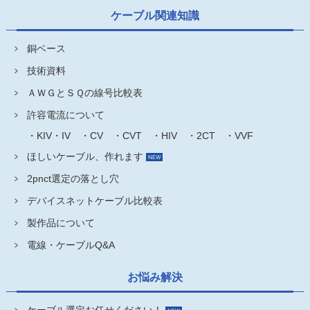
ケーブル関連知識
銅ベース
技術資料
ＡＷＧとＳＱの線号比較表
許容電流について
・KIV・IV
・CV
・CVT
・HIV
・2CT
・VVF
ほしいケーブル、作れます
2pnct選定の落とし穴
デバイスネットケーブル比較表
製作品について
電線・ケーブルQ&A
お悩み解決
ケーブル選定お任せください！